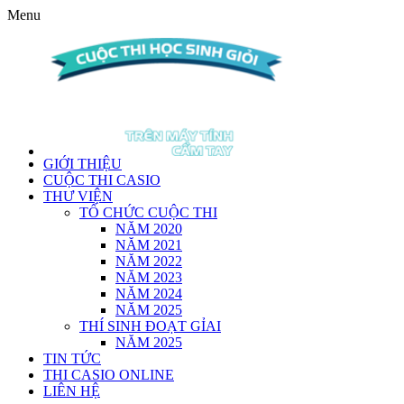
Menu
GIỚI THIỆU
CUỘC THI CASIO
THƯ VIỆN
TỔ CHỨC CUỘC THI
NĂM 2020
NĂM 2021
NĂM 2022
NĂM 2023
NĂM 2024
NĂM 2025
THÍ SINH ĐOẠT GỈAI
NĂM 2025
TIN TỨC
THI CASIO ONLINE
LIÊN HỆ