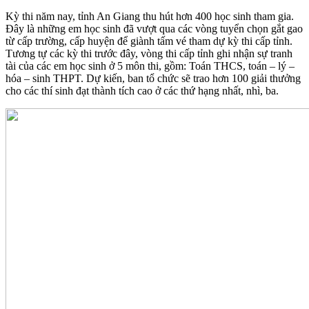
Kỳ thi năm nay, tỉnh An Giang thu hút hơn 400 học sinh tham gia.
Đây là những em học sinh đã vượt qua các vòng tuyển chọn gắt gao
từ cấp trường, cấp huyện để giành tấm vé tham dự kỳ thi cấp tỉnh.
Tương tự các kỳ thi trước đây, vòng thi cấp tỉnh ghi nhận sự tranh
tài của các em học sinh ở 5 môn thi, gồm: Toán THCS, toán – lý –
hóa – sinh THPT. Dự kiến, ban tổ chức sẽ trao hơn 100 giải thưởng
cho các thí sinh đạt thành tích cao ở các thứ hạng nhất, nhì, ba.