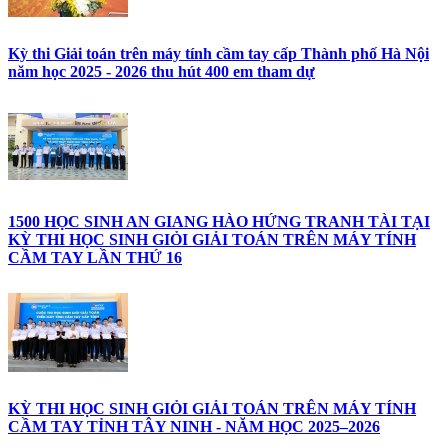
Kỳ thi Giải toán trên máy tính cầm tay cấp Thành phố Hà Nội
năm học 2025 - 2026 thu hút 400 em tham dự
1500 HỌC SINH AN GIANG HÀO HỨNG TRANH TÀI TẠI
KỲ THI HỌC SINH GIỎI GIẢI TOÁN TRÊN MÁY TÍNH
CẦM TAY LẦN THỨ 16
KỲ THI HỌC SINH GIỎI GIẢI TOÁN TRÊN MÁY TÍNH
CẦM TAY TỈNH TÂY NINH - NĂM HỌC 2025–2026