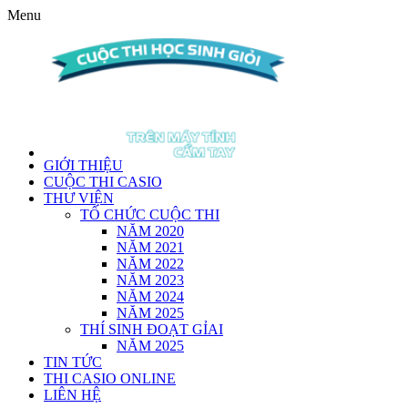
Menu
GIỚI THIỆU
CUỘC THI CASIO
THƯ VIỆN
TỔ CHỨC CUỘC THI
NĂM 2020
NĂM 2021
NĂM 2022
NĂM 2023
NĂM 2024
NĂM 2025
THÍ SINH ĐOẠT GỈAI
NĂM 2025
TIN TỨC
THI CASIO ONLINE
LIÊN HỆ