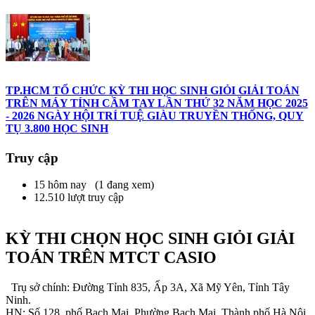
TP.HCM TỔ CHỨC KỲ THI HỌC SINH GIỎI GIẢI TOÁN
TRÊN MÁY TÍNH CẦM TAY LẦN THỨ 32 NĂM HỌC 2025
- 2026 NGÀY HỘI TRÍ TUỆ GIÀU TRUYỀN THỐNG, QUY
TỤ 3.800 HỌC SINH
Truy cập
15 hôm nay (1 đang xem)
12.510 lượt truy cập
KỲ THI CHỌN HỌC SINH GIỎI GIẢI
TOÁN TRÊN MTCT CASIO
Trụ sở chính: Đường Tỉnh 835, Ấp 3A, Xã Mỹ Yên, Tỉnh Tây
Ninh.
HN: Số 128, phố Bạch Mai, Phường Bạch Mai, Thành phố Hà Nội